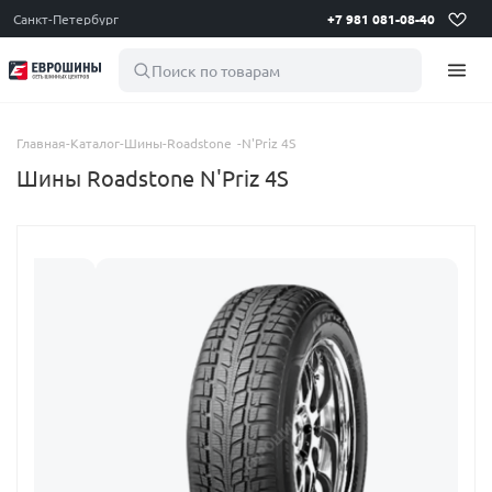
Санкт-Петербург
+7 981 081-08-40
Поиск по товарам
Главная
-
Каталог
-
Шины
-
Roadstone
-
N'Priz 4S
Шины Roadstone N'Priz 4S