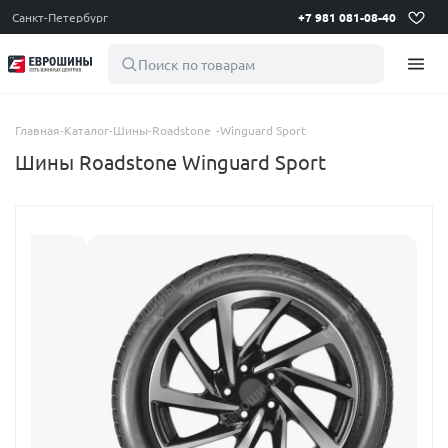
Санкт-Петербург
+7 981 081-08-40
Поиск по товарам
Главная
-
Каталог
-
Шины
-
Roadstone
-
Winguard Sport
Шины Roadstone Winguard Sport