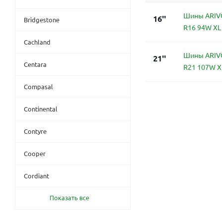
Шины ARIVO
16''
Bridgestone
R16 94W XL
Cachland
Шины ARIVO
21''
Centara
R21 107W X
Compasal
Continental
Contyre
Cooper
Cordiant
Показать все