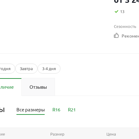
13
Сезонность
Рекоме
годня
Завтра
3-4 дня
аличие
Отзывы
ры
Все размеры
R16
R21
ние
Размер
Цена