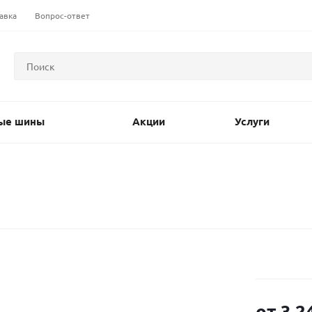
авка
Вопрос-ответ
ые шины
Акции
Услуги
от
3 2