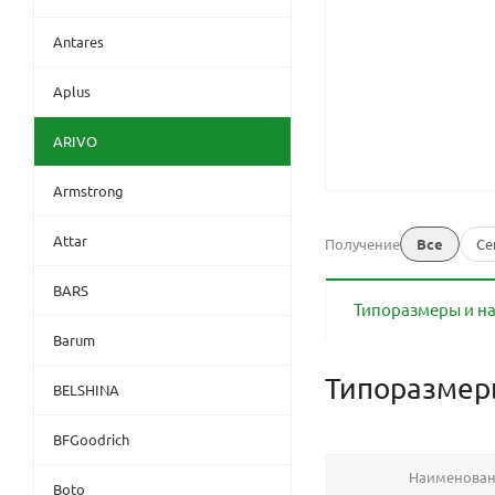
Antares
Aplus
ARIVO
Armstrong
Attar
Получение
Все
Се
BARS
Типоразмеры и н
Barum
Типоразме
BELSHINA
BFGoodrich
Наименова
Boto