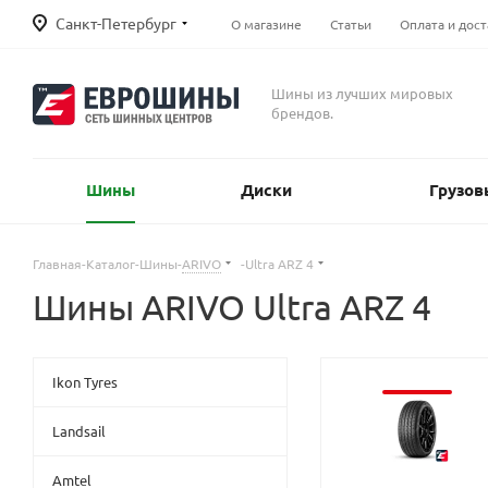
Санкт-Петербург
О магазине
Статьи
Оплата и дост
Шины из лучших мировых
брендов.
Шины
Диски
Грузов
Главная
-
Каталог
-
Шины
-
ARIVO
-
Ultra ARZ 4
Шины ARIVO Ultra ARZ 4
Ikon Tyres
Landsail
Amtel