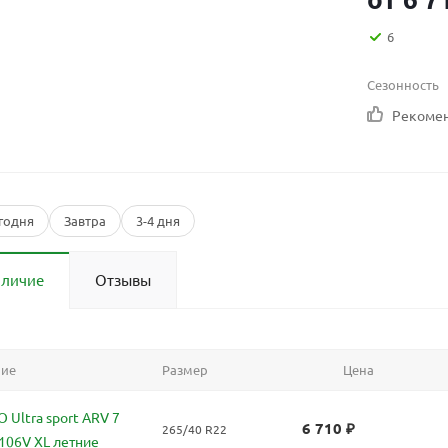
6
Сезонность
Рекоме
годня
Завтра
3-4 дня
аличие
Отзывы
ние
Размер
Цена
Ultra sport ARV 7
6 710
₽
265/40 R22
106V XL летние