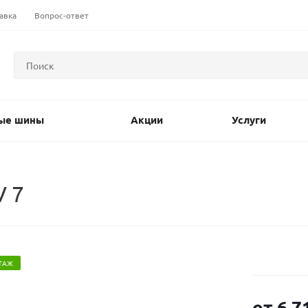
авка
Вопрос-ответ
ые шины
Акции
Услуги
V 7
ТАЖ
от
6 7