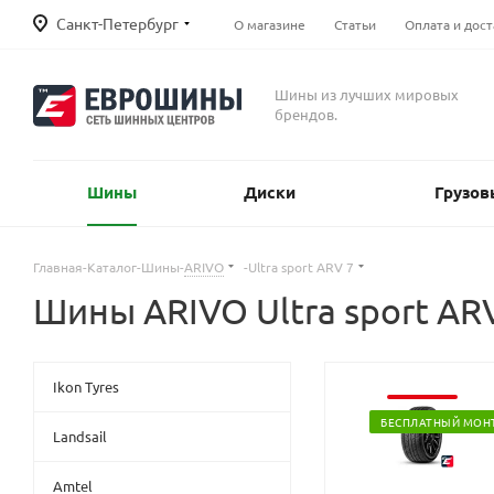
Санкт-Петербург
О магазине
Статьи
Оплата и дост
Шины из лучших мировых
брендов.
Шины
Диски
Грузов
Главная
-
Каталог
-
Шины
-
ARIVO
-
Ultra sport ARV 7
Шины ARIVO Ultra sport AR
Ikon Tyres
БЕСПЛАТНЫЙ МОН
Landsail
Amtel