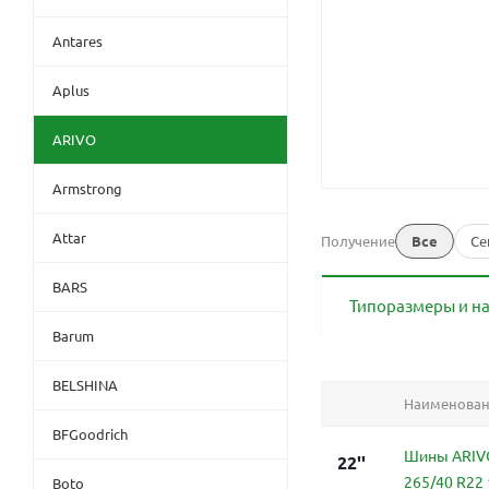
Antares
Aplus
ARIVO
Armstrong
Attar
Получение
Все
Се
BARS
Типоразмеры и н
Barum
BELSHINA
Наименова
BFGoodrich
Шины ARIVO 
22''
265/40 R22 
Boto