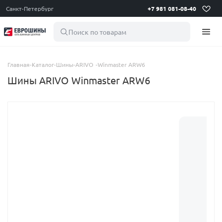
Санкт-Петербург
+7 981 081-08-40
Поиск по товарам
Главная
-
Каталог
-
Шины
-
ARIVO
-
Winmaster ARW6
Шины ARIVO Winmaster ARW6