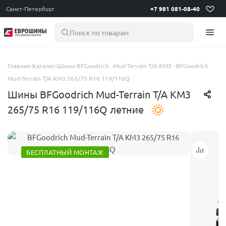
Санкт-Петербург
+7 981 081-08-40
Поиск по товарам
Главная
-
Каталог
-
Шины
-
BFGoodrich
-
Mud Terrain T/A KM3
-
BFGoodrich
Mud-Terrain T/A KM3 265/75 R16 119/116Q
Шины BFGoodrich Mud-Terrain T/A KM3
265/75 R16 119/116Q летние
БЕСПЛАТНЫЙ МОНТАЖ