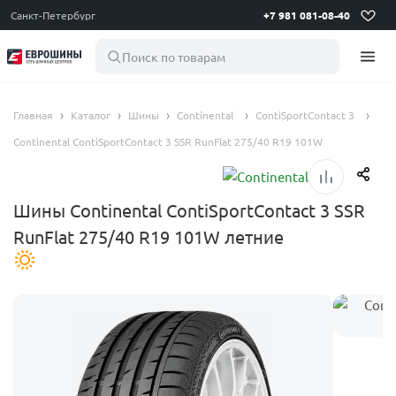
Санкт-Петербург
+7 981 081-08-40
Поиск по товарам
Главная
Каталог
Шины
Continental
ContiSportContact 3
Continental ContiSportContact 3 SSR RunFlat 275/40 R19 101W
Шины Continental ContiSportContact 3 SSR
RunFlat 275/40 R19 101W летние