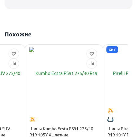
Похожие
ХИТ
R SUV
Шины Kumho Ecsta PS91 275/40
Шины Pirelli P
 XL летние
R19 105Y XL летние
R19 101Y Run F