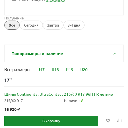
Получение
Все
Сегодня
Завтра
3-4 дня
Типоразмеры и наличие
Все размеры
R17
R18
R19
R20
17''
Шины Continental UltraContact 215/60 R17 96H FR летние
215/60 R17
Наличие:
8
16 920
₽
В корзину