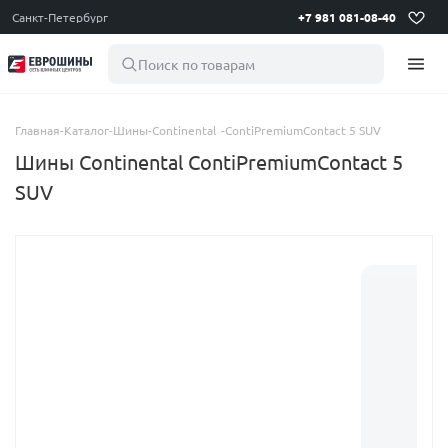
Санкт-Петербург
+7 981 081-08-40
Поиск по товарам
Главная
-
Каталог
-
Шины
-
Continental
-
ContiPremiumContact 5 SUV
Шины Continental ContiPremiumContact 5
SUV