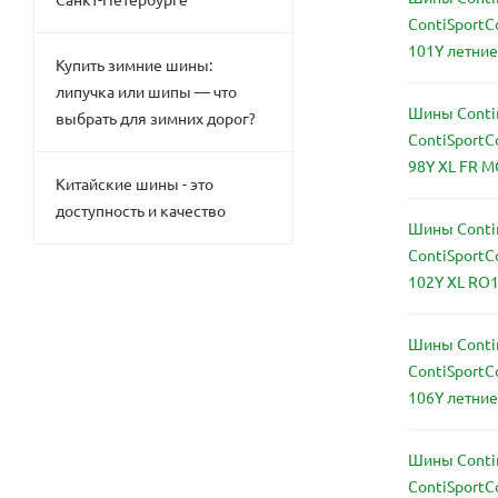
ContiSportC
101Y летние
Купить зимние шины:
липучка или шипы — что
Шины Conti
выбрать для зимних дорог?
ContiSportC
98Y XL FR M
Китайские шины - это
доступность и качество
Шины Conti
ContiSportC
102Y XL RO1
Шины Conti
ContiSportC
106Y летние
Шины Conti
ContiSportC