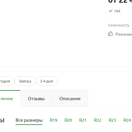
164
Сезонность
Рекоме
годня
Завтра
3-4 дня
аличие
Отзывы
Описание
ры
Все размеры
R19
R20
R21
R22
R23
R24