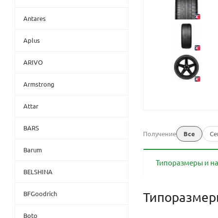
Antares
Aplus
ARIVO
Armstrong
Attar
BARS
Получение
Все
Се
Barum
Типоразмеры и н
BELSHINA
BFGoodrich
Типоразме
Boto