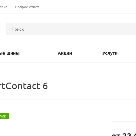
авка
Вопрос-ответ
ые шины
Акции
Услуги
tContact 6
ТАЖ
от
22 