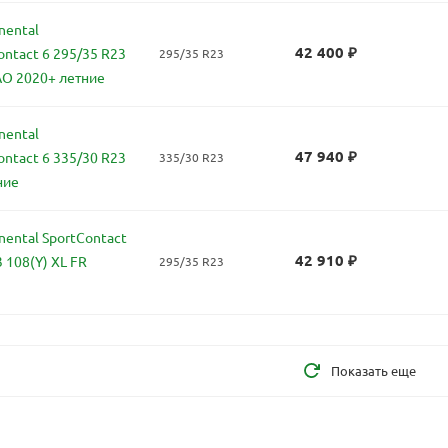
nental
42 400
₽
ontact 6 295/35 R23
295/35 R23
AO 2020+ летние
nental
47 940
₽
ontact 6 335/30 R23
335/30 R23
ние
ental SportContact
42 910
₽
 108(Y) XL FR
295/35 R23
Показать еще