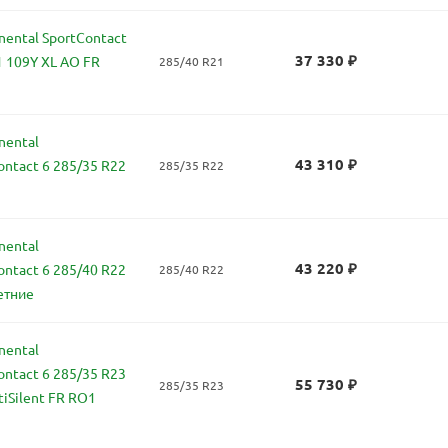
ental SportContact
37 330
₽
1 109Y XL AO FR
285/40 R21
nental
43 310
₽
ontact 6 285/35 R22
285/35 R22
nental
43 220
₽
ontact 6 285/40 R22
285/40 R22
етние
nental
ontact 6 285/35 R23
55 730
₽
285/35 R23
tiSilent FR RO1