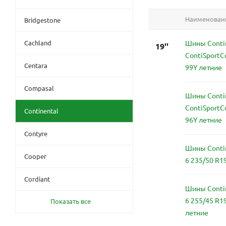
Наименован
Bridgestone
Cachland
Шины Conti
19''
ContiSportC
Centara
99Y летние
Compasal
Шины Conti
ContiSportC
Continental
96Y летние
Contyre
Шины Contin
Cooper
6 235/50 R1
Cordiant
Шины Contin
6 255/45 R1
Показать все
летние