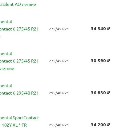
tiSilent AO летние
nental
34 340
₽
ontact 6 275/45 R21
275/45 R21
е
nental
30 590
₽
ontact 6 275/45 R21
275/45 R21
 летние
nental
36 830
₽
ontact 6 295/40 R21
295/40 R21
ental SportContact
34 200
₽
 102Y XL * FR
255/40 R21