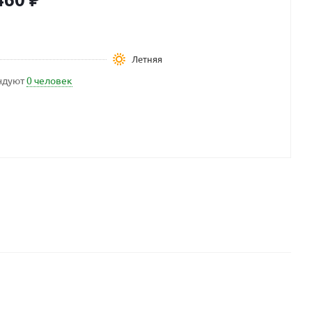
Летняя
ндуют
0 человек