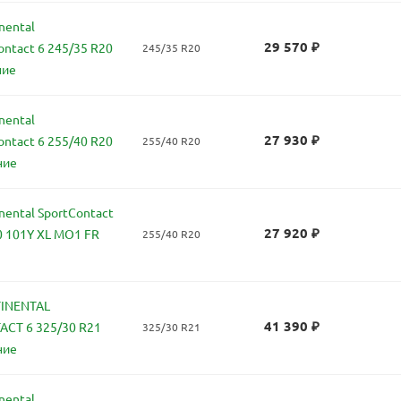
nental
29 570
₽
ontact 6 245/35 R20
245/35 R20
ние
nental
27 930
₽
ontact 6 255/40 R20
255/40 R20
ние
ental SportContact
27 920
₽
0 101Y XL MO1 FR
255/40 R20
INENTAL
41 390
₽
CT 6 325/30 R21
325/30 R21
ние
nental