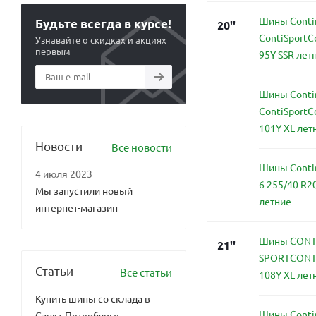
Шины Conti
Будьте всегда в курсе!
20''
ContiSportC
Узнавайте о скидках и акциях
первым
95Y SSR лет
Шины Conti
ContiSportC
101Y XL лет
Новости
Все новости
Шины Contin
4 июля 2023
6 255/40 R2
Мы запустили новый
летние
интернет-магазин
Шины CONT
21''
SPORTCONTA
Статьи
Все статьи
108Y XL лет
Купить шины со склада в
Шины Conti
Санкт-Петербурге