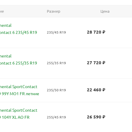
ие
Размер
Цена
nental
28 720
₽
ontact 6 235/45 R19
235/45 R19
nental
27 720
₽
ontact 6 255/35 R19
255/35 R19
ental SportContact
22 460
₽
235/50 R19
9 99Y MO1 FR летние
ental SportContact
26 590
₽
9 104Y XL AO FR
255/45 R19