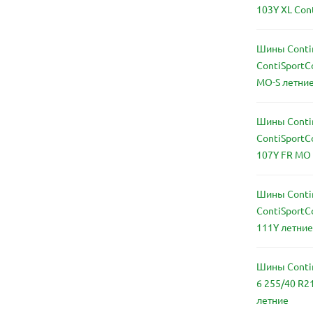
103Y XL Con
Шины Conti
ContiSportC
MO-S летни
Шины Conti
ContiSportC
107Y FR MO
Шины Conti
ContiSportC
111Y летние
Шины Contin
6 255/40 R21
летние