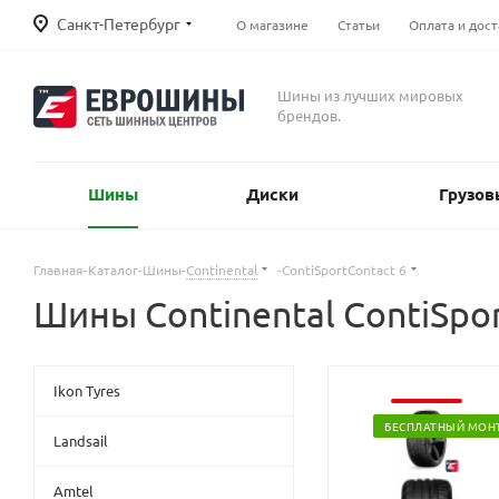
Санкт-Петербург
О магазине
Статьи
Оплата и дост
Шины из лучших мировых
брендов.
Шины
Диски
Грузов
Главная
-
Каталог
-
Шины
-
Continental
-
ContiSportContact 6
Шины Continental ContiSpor
Ikon Tyres
БЕСПЛАТНЫЙ МОН
Landsail
Amtel