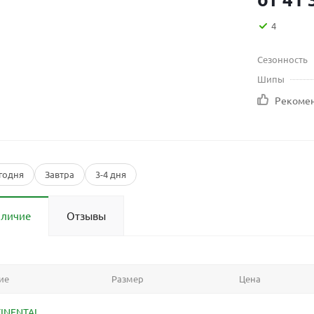
4
Сезонность
Шипы
Рекоме
годня
Завтра
3-4 дня
аличие
Отзывы
ие
Размер
Цена
INENTAL