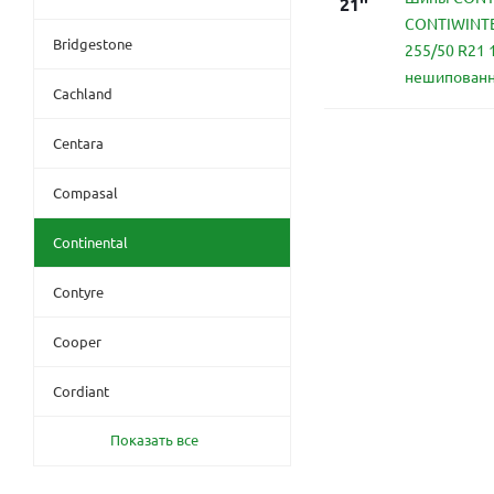
21''
CONTIWINTE
Bridgestone
255/50 R21
нешипован
Cachland
Centara
Compasal
Continental
Contyre
Cooper
Cordiant
Показать все