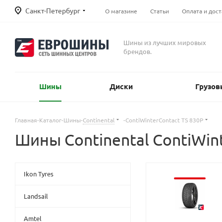
Санкт-Петербург
О магазине
Статьи
Оплата и дост
Шины из лучших мировых
брендов.
Шины
Диски
Грузов
Главная
-
Каталог
-
Шины
-
Continental
-
ContiWinterContact TS 830P
Шины Continental ContiWin
Ikon Tyres
Landsail
Amtel