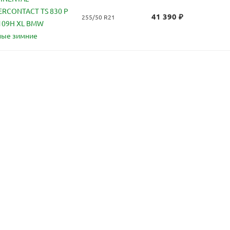
RCONTACT TS 830 P
41 390
₽
255/50 R21
 109H XL BMW
ные зимние