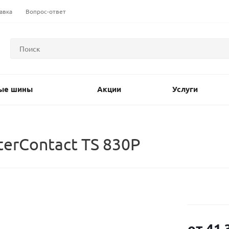
авка
Вопрос-ответ
ые шины
Акции
Услуги
terContact TS 830P
от
41 