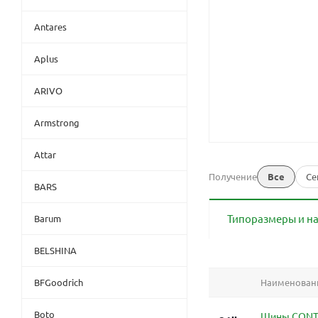
Antares
Aplus
ARIVO
Armstrong
Attar
Получение
Все
Се
BARS
Типоразмеры и н
Barum
BELSHINA
BFGoodrich
Наименован
Boto
Шины CONT