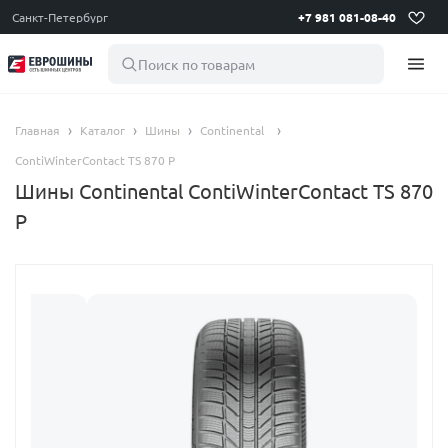
Санкт-Петербург
+7 981 081-08-40
Поиск по товарам
Главная
Каталог
Шины
Continental
ContiWinterContact TS 870 P
Шины Continental ContiWinterContact TS 870
P