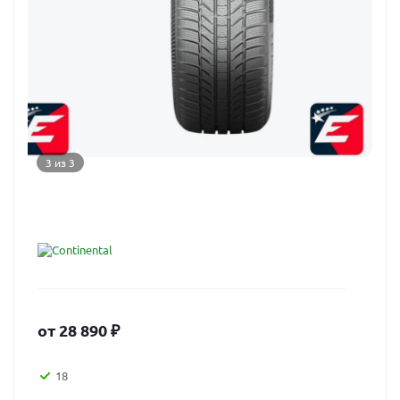
3 из 3
от
28 890
₽
18