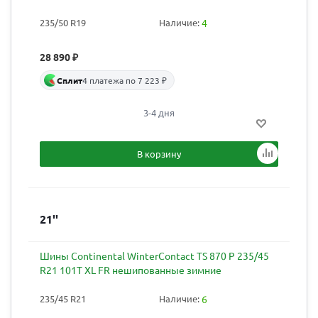
235/50 R19
Наличие:
4
28 890
₽
Сплит
4 платежа по 7 223 ₽
3-4 дня
В корзину
21''
Шины Continental WinterContact TS 870 P 235/45
R21 101T XL FR нешипованные зимние
235/45 R21
Наличие:
6