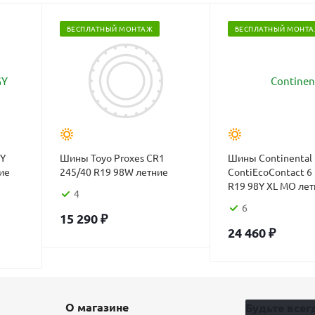
БЕСПЛАТНЫЙ МОНТАЖ
БЕСПЛАТНЫЙ МОНТ
Y
Шины Toyo Proxes CR1
Шины Continental
ие
245/40 R19 98W летние
ContiEcoContact 6
R19 98Y XL MO лет
4
6
15 290
₽
24 460
₽
О магазине
Будьте всегд