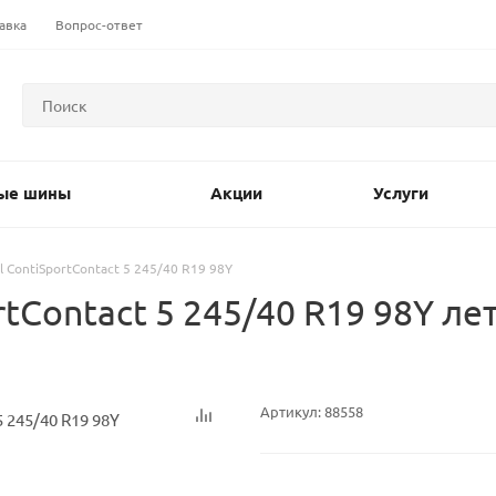
авка
Вопрос-ответ
ые шины
Акции
Услуги
l ContiSportContact 5 245/40 R19 98Y
tContact 5 245/40 R19 98Y ле
Артикул:
88558