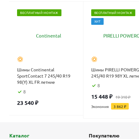
БЕСПЛАТНЫЙ МОНТАЖ
БЕСПЛАТНЫЙ МОНТАЖ
ХИТ
Шины Continental
Шины PIRELLI POWERG
SportContact 7 245/40 R19
245/40 R19 98Y XL летн
98(Y) XL FR летние
8
8
15 448
₽
19 310
₽
23 540
₽
Экономия
3 862
₽
Каталог
Покупателю