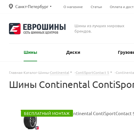
Санкт-Петербург
О магазине
Статьи
Оплата и дост
Шины из лучших мировых
брендов.
Шины
Диски
Грузов
Главная
-
Каталог
-
Шины
-
Continental
-
ContiSportContact 5
-
Continenta
Шины Continental ContiSpor
БЕСПЛАТНЫЙ МОНТАЖ