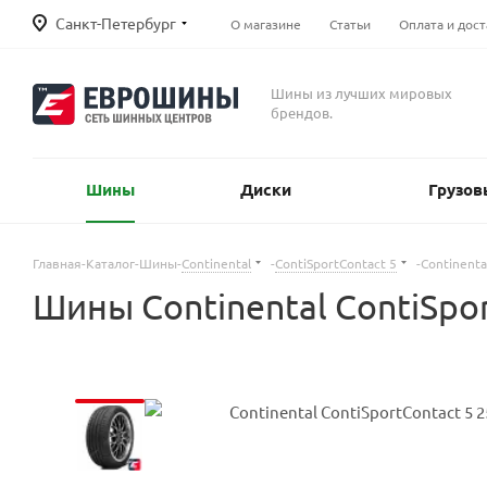
Санкт-Петербург
О магазине
Статьи
Оплата и дост
Шины из лучших мировых
брендов.
Шины
Диски
Грузов
Главная
-
Каталог
-
Шины
-
Continental
-
ContiSportContact 5
-
Continenta
Шины Continental ContiSpor