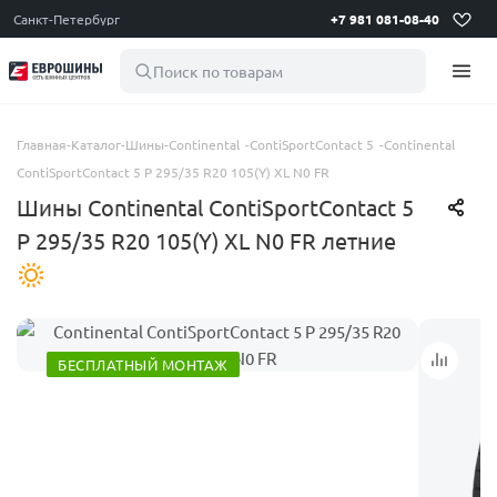
Санкт-Петербург
+7 981 081-08-40
Поиск по товарам
Главная
-
Каталог
-
Шины
-
Continental
-
ContiSportContact 5
-
Continental
ContiSportContact 5 P 295/35 R20 105(Y) XL N0 FR
Шины Continental ContiSportContact 5
P 295/35 R20 105(Y) XL N0 FR летние
БЕСПЛАТНЫЙ МОНТАЖ