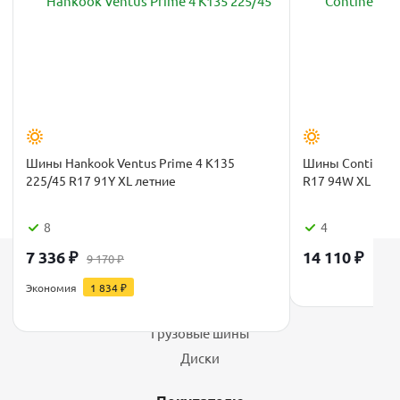
Шины Hankook Ventus Prime 4 K135
Шины Continenta
225/45 R17 91Y XL летние
R17 94W XL FR 
8
4
7 336
₽
14 110
₽
9 170
₽
Каталог
Экономия
1 834
₽
Шины
Грузовые шины
Диски