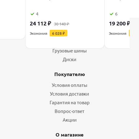
4
6
24 112
₽
19 200
₽
30 140
₽
24 
Каталог
Экономия
6 028
₽
Экономия
4 80
Шины
Грузовые шины
Диски
Покупателю
Условия оплаты
Условия доставки
Гарантия на товар
Вопрос-ответ
Акции
О магазине