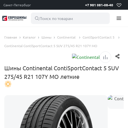
Санкт-Петербург
+7 981 081-08-40
Поиск по товарам
Главная
Каталог
Шины
Continental
ContiSportContact 5
Continental ContiSportContact 5 SUV 275/45 R21 107Y MO
Шины Continental ContiSportContact 5 SUV
275/45 R21 107Y MO летние