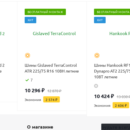
БЕСПЛАТНЫЙ МОНТАЖ
БЕСПЛАТНЫЙ МОНТ
ХИТ
ХИТ
d 2
Шины Gislaved TerraControl
Шины Hankook RF
е
ATR 225/75 R16 108H летние
Dynapro AT2 225/7
108T летние
7
10 296
₽
12 870
₽
10 424
₽
13 030
Экономия
2 574
₽
Экономия
2 606
₽
О магазине
Будьте всегд