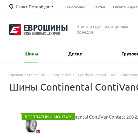
Санкт-Петербург
О магазине
Статьи
Оплата и дост
Шины из лучших мировых
брендов.
Шины
Диски
Грузов
Главная
-
Каталог
-
Шины
-
Continental
-
ContiVanContact 200
-
Continent
Шины Continental ContiVan
БЕСПЛАТНЫЙ МОНТАЖ