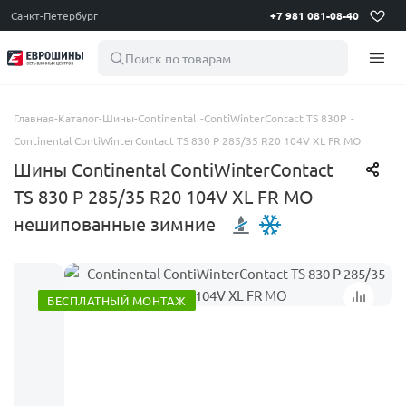
Санкт-Петербург
+7 981 081-08-40
Поиск по товарам
Главная
-
Каталог
-
Шины
-
Continental
-
ContiWinterContact TS 830P
-
Continental ContiWinterContact TS 830 P 285/35 R20 104V XL FR MO
Шины Continental ContiWinterContact
TS 830 P 285/35 R20 104V XL FR MO
нешипованные зимние
БЕСПЛАТНЫЙ МОНТАЖ