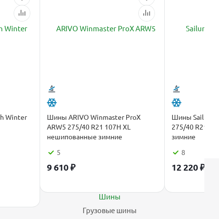
h Winter
Шины ARIVO Winmaster ProX
Шины Sailun Ice
ARW5 275/40 R21 107H XL
275/40 R21 1
нешипованные зимние
зимние
5
8
9 610
₽
12 220
₽
Каталог
Шины
Грузовые шины