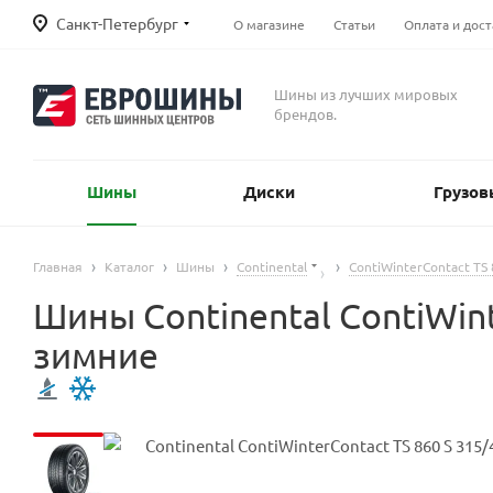
Санкт-Петербург
О магазине
Статьи
Оплата и дост
Шины из лучших мировых
брендов.
Шины
Диски
Грузов
Главная
Каталог
Шины
Continental
ContiWinterContact TS 
Шины Continental ContiWin
зимние