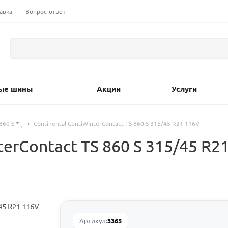
авка
Вопрос-ответ
ые шины
Акции
Услуги
860 S
Continental ContiWinterContact TS 860 S 315/45 R21 116V
terContact TS 860 S 315/45 
Артикул:
3365