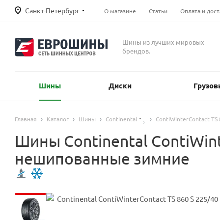
Санкт-Петербург
О магазине
Статьи
Оплата и дост
Шины из лучших мировых
брендов.
Шины
Диски
Грузов
Главная
Каталог
Шины
Continental
ContiWinterContact TS 
Шины Continental ContiWint
нешипованные зимние