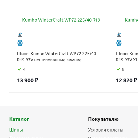
Шины Kumho WinterCraft WP72 225/40
Шины Kumh
R19 93V нешипованные зимние
R19 93V X
4
8
13 900
₽
12 820
₽
Каталог
Покупателю
Шины
Условия оплаты