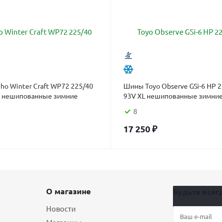
o Winter Craft WP72 225/40
Шины Toyo Observe GSi-6 HP 
L нешипованные зимние
93V XL нешипованные зимни
8
17 250
₽
О магазине
Будьте всегд
Новости