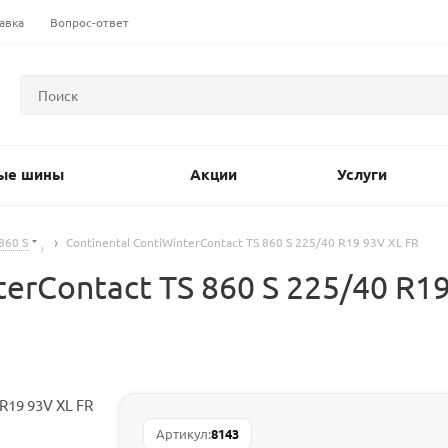
авка
Вопрос-ответ
ые шины
Акции
Услуги
860 S
Continental ContiWinterContact TS 860 S 225/40 R19 93V XL FR
erContact TS 860 S 225/40 R19
Артикул:
8143