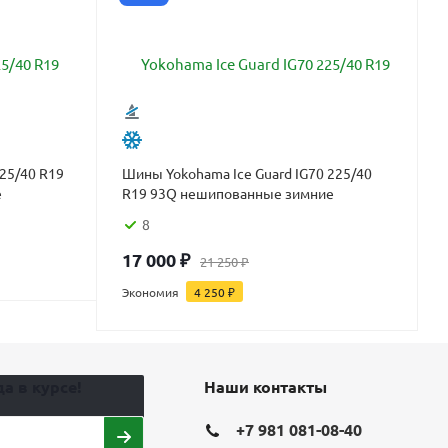
225/40 R19
Шины Yokohama Ice Guard IG70 225/40
е
R19 93Q нешипованные зимние
8
17 000
₽
21 250
₽
Экономия
4 250
₽
а в курсе!
Наши контакты
+7 981 081-08-40