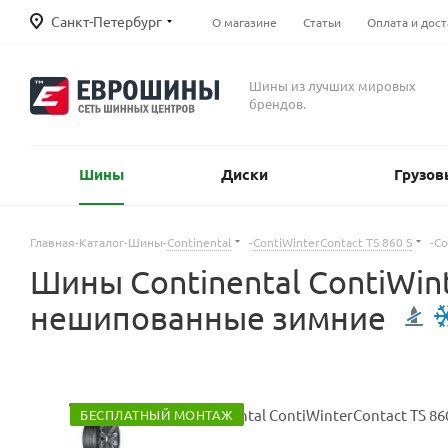
Санкт-Петербург
О магазине
Статьи
Оплата и дост
Шины из лучших мировых
брендов.
Шины
Диски
Грузов
Главная
-
Каталог
-
Шины
-
Continental
-
ContiWinterContact TS 860 S
-
Co
Шины Continental ContiWint
нешипованные зимние
БЕСПЛАТНЫЙ МОНТАЖ