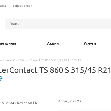
авка
Вопрос-ответ
ые шины
Акции
Услуги
ntinental ContiWinterContact TS 860 S 315/45 R21 116V FR
erContact TS 860 S 315/45 R2
Артикул:
25719