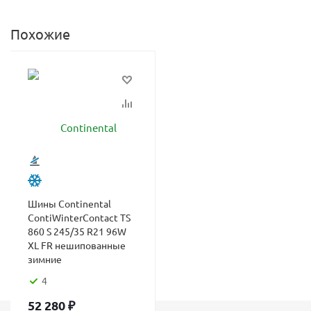
Похожие
Шины Continental
ContiWinterContact TS
860 S 245/35 R21 96W
XL FR нешипованные
зимние
4
52 280
₽