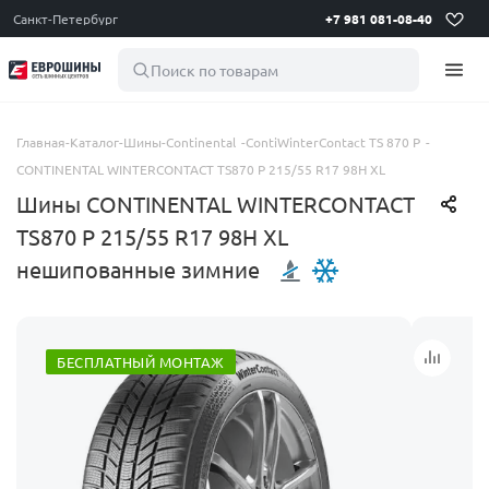
Санкт-Петербург
+7 981 081-08-40
Поиск по товарам
Главная
-
Каталог
-
Шины
-
Continental
-
ContiWinterContact TS 870 P
-
CONTINENTAL WINTERCONTACT TS870 P 215/55 R17 98H XL
Шины CONTINENTAL WINTERCONTACT
TS870 P 215/55 R17 98H XL
нешипованные зимние
БЕСПЛАТНЫЙ МОНТАЖ