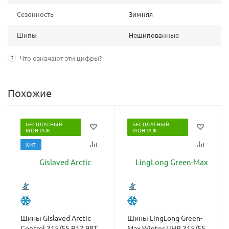
Сезонность
Зимняя
Шипы
Нешипованные
?
Что означают эти цифры?
Похожие
БЕСПЛАТНЫЙ
БЕСПЛАТНЫЙ
МОНТАЖ
МОНТАЖ
ХИТ
Шины Gislaved Arctic
Шины LingLong Green-
Control 215/55 R17 98T
Max Winter UHP 215/55