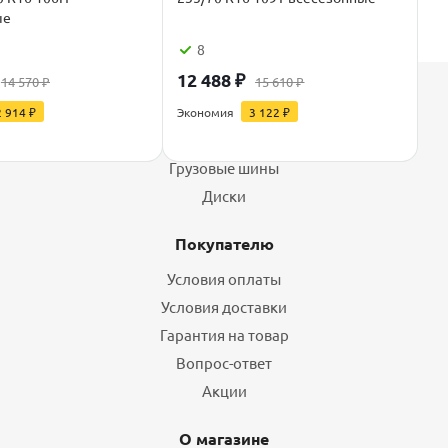
ые
8
12 488
₽
14 570
₽
15 610
₽
Каталог
2 914
₽
Экономия
3 122
₽
Шины
Грузовые шины
Диски
Покупателю
Условия оплаты
Условия доставки
Гарантия на товар
Вопрос-ответ
Акции
О магазине