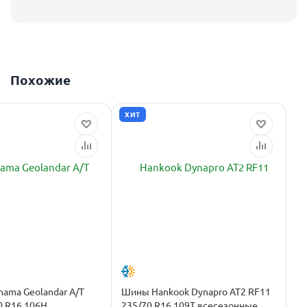
Похожие
ХИТ
ama Geolandar A/T
Шины Hankook Dynapro AT2 RF11
0 R16 106H
235/70 R16 109T всесезонные