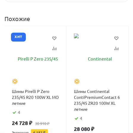
Похожие
ХИТ
Шины Pirelli P Zero
Шины Continental
235/45 R20 100W XL MO
ContiPremiumContact 6
летние
235/45 ZR20 100W XL
летние
4
4
24 728
₽
30 910
₽
28 080
₽
Экономия
6 182
₽