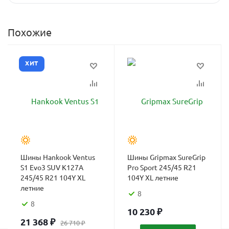
Похожие
ХИТ
Шины Hankook Ventus
Шины Gripmax SureGrip
S1 Evo3 SUV K127A
Pro Sport 245/45 R21
245/45 R21 104Y XL
104Y XL летние
летние
8
8
10 230
₽
21 368
₽
26 710
₽