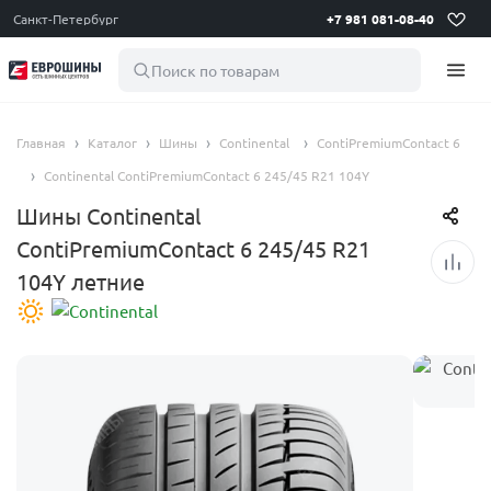
Санкт-Петербург
+7 981 081-08-40
Поиск по товарам
Главная
Каталог
Шины
Continental
ContiPremiumContact 6
Continental ContiPremiumContact 6 245/45 R21 104Y
Шины Continental
ContiPremiumContact 6 245/45 R21
104Y летние