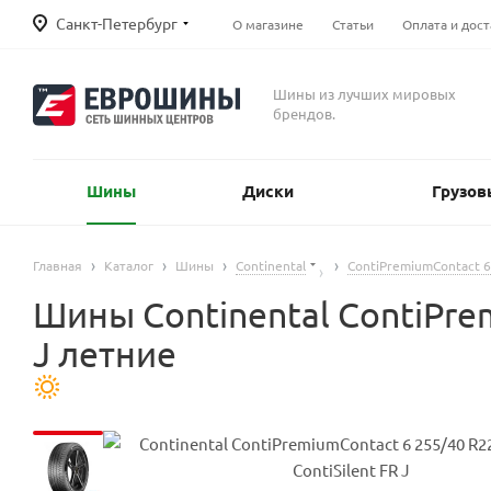
Санкт-Петербург
О магазине
Статьи
Оплата и дост
Шины из лучших мировых
брендов.
Шины
Диски
Грузов
Главная
Каталог
Шины
Continental
ContiPremiumContact 6
Шины Continental ContiPrem
J летние