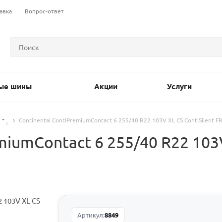
авка
Вопрос-ответ
ые шины
Акции
Услуги
Continental ContiPremiumContact 6 255/40 R22 103V XL CS ContiSilent FR
iumContact 6 255/40 R22 103V
Артикул:
8849