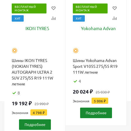
БЕСПЛАТНЫЙ
БЕСПЛАТНЫЙ
МОНТАЖ
МОНТАЖ
ХИТ
ХИТ
Шины IKON TYRES
Шины Yokohama Advan
(NOKIAN TYRES)
Sport V105S 275/55 R19
AUTOGRAPH ULTRA 2
111W летние
SUV 275/55 R19 111W
4
летние
20 024
₽
25 030
₽
8
Экономия
5 006
₽
19 192
₽
23 990
₽
Экономия
4 798
₽
Подробнее
Каталог
Шины
Подробнее