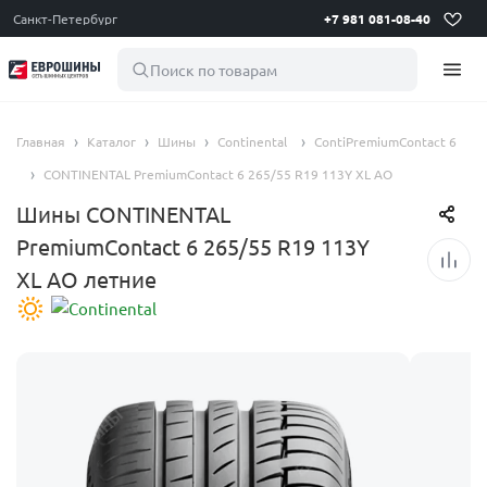
Санкт-Петербург
+7 981 081-08-40
Поиск по товарам
Главная
Каталог
Шины
Continental
ContiPremiumContact 6
CONTINENTAL PremiumContact 6 265/55 R19 113Y XL AO
Шины CONTINENTAL
PremiumContact 6 265/55 R19 113Y
XL AO летние