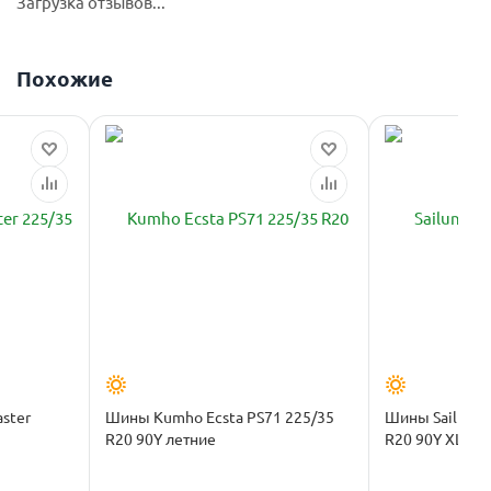
Загрузка отзывов...
Похожие
ster
Шины Kumho Ecsta PS71 225/35
Шины Sailun At
R20 90Y летние
R20 90Y XL ле