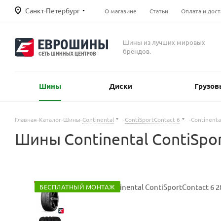
Санкт-Петербург
О магазине
Статьи
Оплата и дост
Шины из лучших мировых
брендов.
Шины
Диски
Грузов
Главная
-
Каталог
-
Шины
-
Continental
-
ContiSportContact 6
-
Continenta
Шины Continental ContiSpor
БЕСПЛАТНЫЙ МОНТАЖ