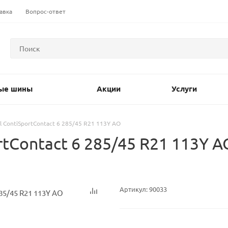
авка
Вопрос-ответ
ые шины
Акции
Услуги
l ContiSportContact 6 285/45 R21 113Y AO
tContact 6 285/45 R21 113Y 
Артикул:
90033