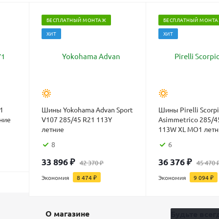
БЕСПЛАТНЫЙ МОНТАЖ
БЕСПЛАТНЫЙ МОНТ
ХИТ
ХИТ
1
Шины Yokohama Advan Sport
Шины Pirelli Scorp
тние
V107 285/45 R21 113Y
Asimmetrico 285/4
летние
113W XL MO1 летн
8
6
33 896
₽
36 376
₽
42 370
₽
45 470
Экономия
8 474
₽
Экономия
9 094
₽
О магазине
Будьте всегд