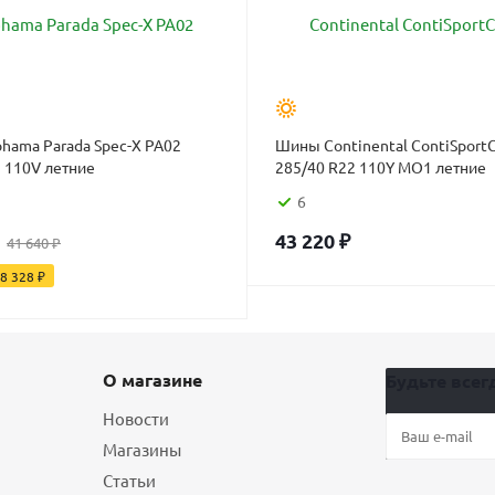
hama Parada Spec-X PA02
Шины Continental ContiSportC
 110V летние
285/40 R22 110Y MO1 летние
6
43 220
₽
41 640
₽
8 328
₽
О магазине
Будьте всегд
Новости
Магазины
Статьи