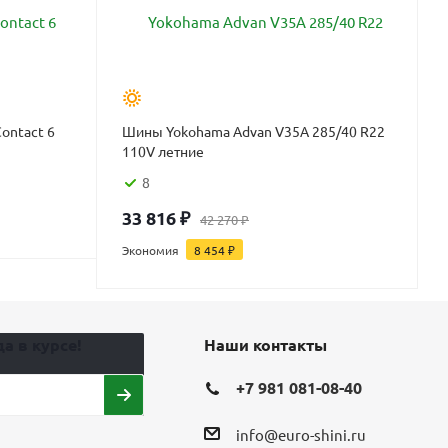
ontact 6
Шины Yokohama Advan V35A 285/40 R22
110V летние
8
33 816
₽
42 270
₽
Экономия
8 454
₽
а в курсе!
Наши контакты
+7 981 081-08-40
info@euro-shini.ru