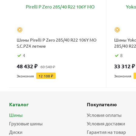
Шины Pirelli P Zero 285/40 R22 106Y MO
Шины Yoko
S.C.PZ4 летние
285/40 R22
4
8
48 432
₽
33 312
₽
60 540
₽
Экономия
12 108
₽
Экономия
Каталог
Покупателю
Шины
Условия оплаты
Грузовые шины
Условия доставки
Диски
Гарантия на товар