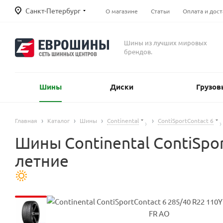
Санкт-Петербург
О магазине
Статьи
Оплата и дост
Шины из лучших мировых
брендов.
Шины
Диски
Грузов
Главная
Каталог
Шины
Continental
ContiSportContact 6
Шины Continental ContiSpor
летние