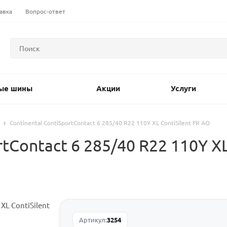
авка
Вопрос-ответ
ые шины
Акции
Услуги
Continental ContiSportContact 6 285/40 R22 110Y XL ContiSilent FR AO
tContact 6 285/40 R22 110Y XL
Артикул:
3254