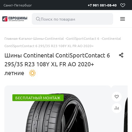
Санкт-Петербург
+7 981 081-08-40
Поиск по товарам
Главная
-
Каталог
-
Шины
-
Continental
-
ContiSportContact 6
-
Continental
ContiSportContact 6 295/35 R23 108Y XL FR AO 2020+
Шины Continental ContiSportContact 6
295/35 R23 108Y XL FR AO 2020+
летние
БЕСПЛАТНЫЙ МОНТАЖ