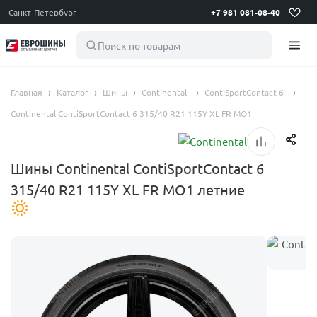
Санкт-Петербург
+7 981 081-08-40
Поиск по товарам
Главная
Каталог
Шины
Continental
ContiSportContact 6
Continental ContiSportContact 6 315/40 R21 115Y XL FR MO1
Шины Continental ContiSportContact 6
315/40 R21 115Y XL FR MO1 летние