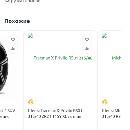
Загрузка отзывов...
Похожие
rt 4 SUV
Шины Tracmax X-Privilo RS01
Шины Michelin 
етние
315/40 ZR21 115Y XL летние