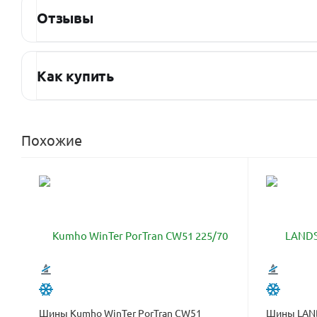
Отзывы
Как купить
Похожие
Шины Kumho WinTer PorTran CW51
Шины LAND