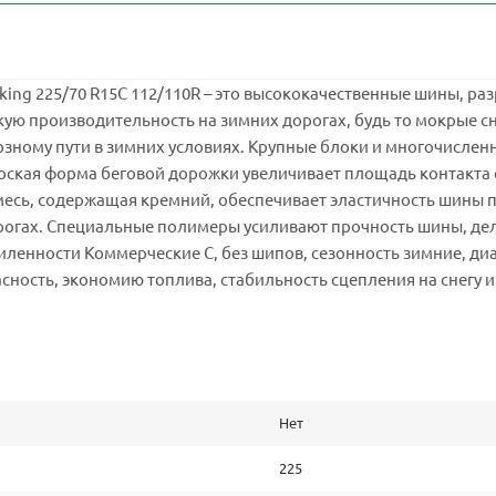
king 225/70 R15C 112/110R – это высококачественные шины, 
кую производительность на зимних дорогах, будь то мокрые 
озному пути в зимних условиях. Крупные блоки и многочисле
ская форма беговой дорожки увеличивает площадь контакта с
месь, содержащая кремний, обеспечивает эластичность шины 
орогах. Специальные полимеры усиливают прочность шины, де
усиленности Коммерческие C, без шипов, сезонность зимние, д
сность, экономию топлива, стабильность сцепления на снегу и 
Нет
225