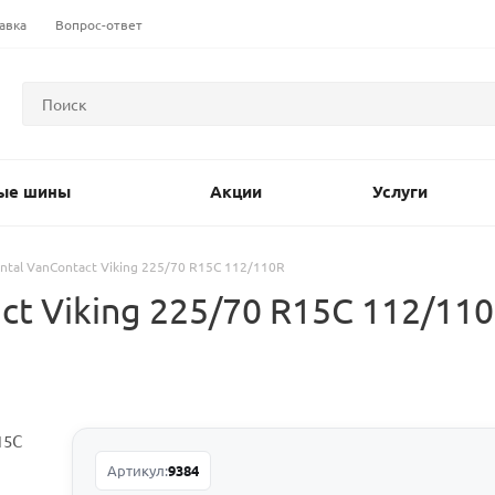
авка
Вопрос-ответ
ые шины
Акции
Услуги
ntal VanContact Viking 225/70 R15C 112/110R
ct Viking 225/70 R15C 112/1
Артикул:
9384