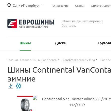
Санкт-Петербург
О магазине
Статьи
Оплата и дост
Шины из лучших мировых
брендов.
Шины
Диски
Грузов
Главная
-
Каталог
-
Шины
-
Continental
-
ContiVanContact Viking
-
Contine
Шины Continental VanConta
зимние