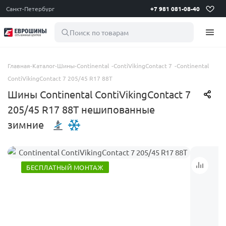
Санкт-Петербург
+7 981 081-08-40
Поиск по товарам
Главная
-
Каталог
-
Шины
-
Continental
-
ContiVikingContact 7
-
Continental
ContiVikingContact 7 205/45 R17 88T
Шины Continental ContiVikingContact 7
205/45 R17 88T нешипованные
зимние
БЕСПЛАТНЫЙ МОНТАЖ