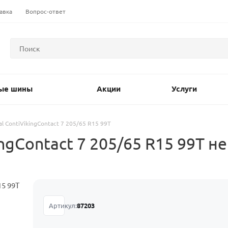
авка
Вопрос-ответ
ые шины
Акции
Услуги
al ContiVikingContact 7 205/65 R15 99T
ingContact 7 205/65 R15 99T
Артикул:
87203