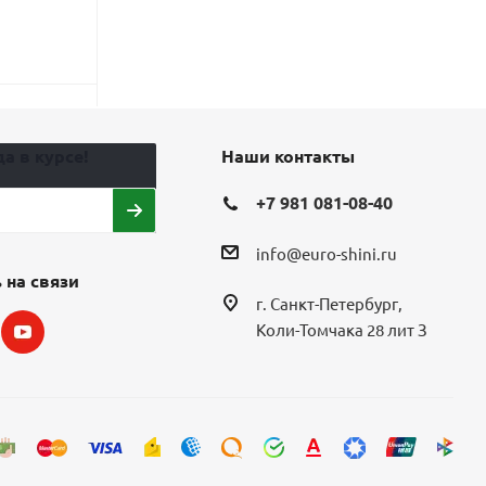
16
8
6 360
₽
7 95
4 970
₽
Экономия
1 5
а в курсе!
Наши контакты
+7 981 081-08-40
info@euro-shini.ru
 на связи
г. Санкт-Петербург,
Коли-Томчака 28 лит З