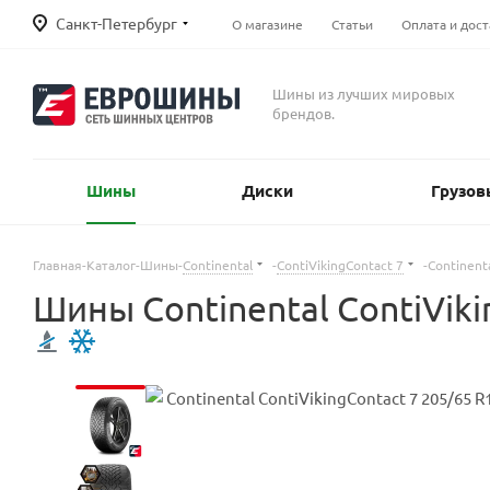
Санкт-Петербург
О магазине
Статьи
Оплата и дост
Шины из лучших мировых
брендов.
Шины
Диски
Грузов
Главная
-
Каталог
-
Шины
-
Continental
-
ContiVikingContact 7
-
Continent
Шины Continental ContiVik