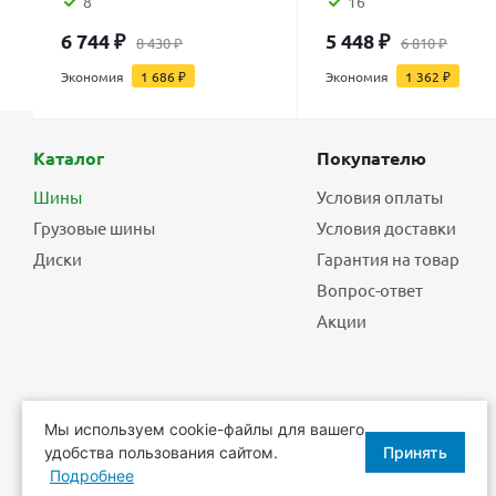
8
16
6 744
₽
5 448
₽
8 430
₽
6 810
₽
Экономия
1 686
₽
Экономия
1 362
₽
Каталог
Покупателю
Шины
Условия оплаты
Грузовые шины
Условия доставки
Диски
Гарантия на товар
Вопрос-ответ
Акции
Мы используем cookie-файлы для вашего
удобства пользования сайтом.
Принять
2026 © Еврошины - шины, диски, шиномонтаж.
Подробнее