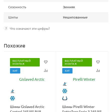
Сезонность
Зимняя
Шипы
Нешипованные
?
Что означают эти цифры?
Похожие
БЕСПЛАТНЫЙ
БЕСПЛАТНЫЙ
МОНТАЖ
МОНТАЖ
ХИТ
ХИТ
Шины Gislaved Arctic
Шины Pirelli Winter
Control 245/45 R18
SottoZero Serie 3 245/45