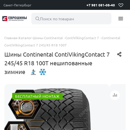
Санкт-Петербург
+7 981 081-08-40
Поиск по товарам
Главная
-
Каталог
-
Шины
-
Continental
-
ContiVikingContact 7
-
Continental
ContiVikingContact 7 245/45 R18 100T
Шины Continental ContiVikingContact 7
245/45 R18 100T нешипованные
зимние
БЕСПЛАТНЫЙ МОНТАЖ