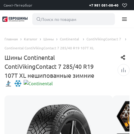
Санкт-Петербург
+7 981 081-08-40
Поиск по товарам
Главная
Каталог
Шины
Continental
ContiVikingContact 7
Continental ContiVikingContact 7 285/40 R19 107T XL
Шины Continental
ContiVikingContact 7 285/40 R19
107T XL нешипованные зимние