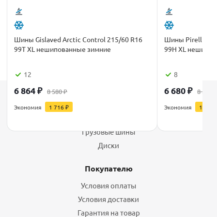
Шины Gislaved Arctic Control 215/60 R16
Шины Pirelli Ice
99T XL нешипованные зимние
99H XL нешипо
12
8
6 864
₽
6 680
₽
8 580
₽
8 350
Каталог
Экономия
1 716
₽
Экономия
1 670
Шины
Грузовые шины
Диски
Покупателю
Условия оплаты
Условия доставки
Гарантия на товар