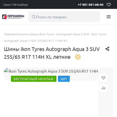
Санкт-Петербург
+7 981 081-08-40
Поиск по товарам
Главная
-
Каталог
-
Шины
-
Ikon Tyres
-
Autograph Aqua 3 SUV
-
Ikon Tyres
Autograph Aqua 3 SUV 255/65 R17 114H XL
Шины Ikon Tyres Autograph Aqua 3 SUV
255/65 R17 114H XL летние
БЕСПЛАТНЫЙ МОНТАЖ
ХИТ