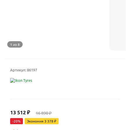
1 из 8
Артикул:
86197
13 512
₽
16 890
₽
-
20
%
Экономия
3 378
₽