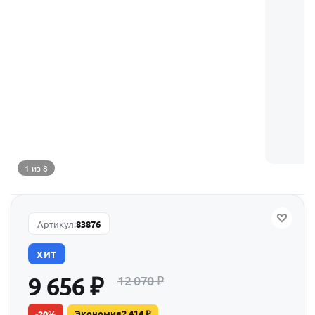
1 из 8
Артикул:
83876
ХИТ
9 656
₽
12 070
₽
Экономия
2 414
₽
-
20
%