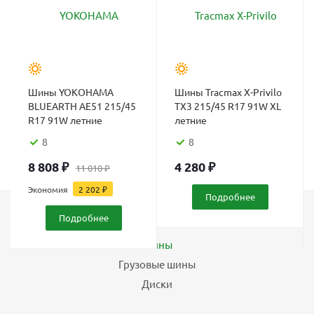
Шины YOKOHAMA
Шины Tracmax X-Privilo
BLUEARTH AE51 215/45
TX3 215/45 R17 91W XL
R17 91W летние
летние
8
8
8 808
₽
4 280
₽
11 010
₽
Экономия
2 202
₽
Подробнее
Подробнее
Каталог
Шины
Грузовые шины
Диски