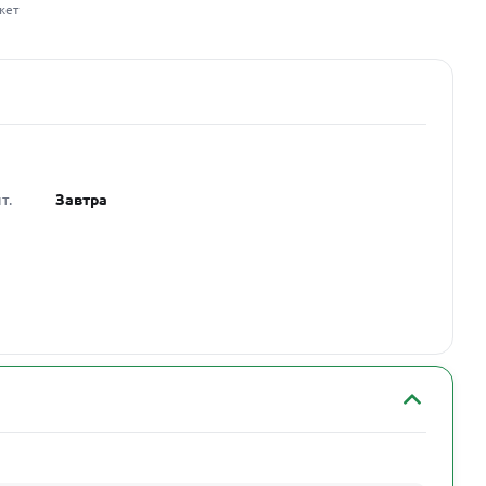
жет
т.
Завтра