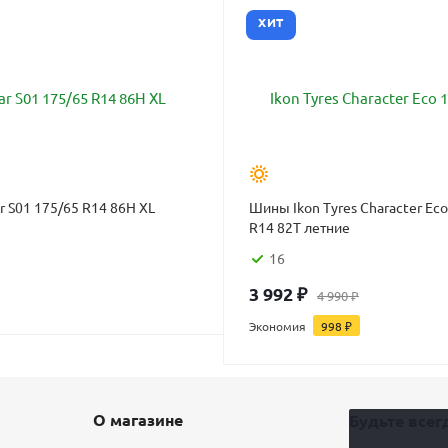
ХИТ
 S01 175/65 R14 86H XL
Шины Ikon Tyres Character Eco
R14 82T летние
16
3 992
₽
4 990
₽
Экономия
998
₽
О магазине
Будьте всегд