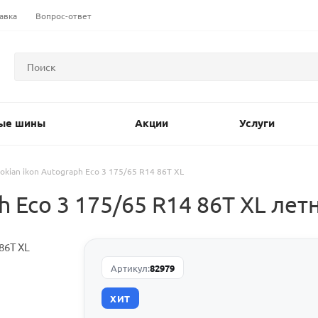
авка
Вопрос-ответ
ые шины
Акции
Услуги
okian ikon Autograph Eco 3 175/65 R14 86T XL
 Eco 3 175/65 R14 86T XL лет
Артикул:
82979
ХИТ