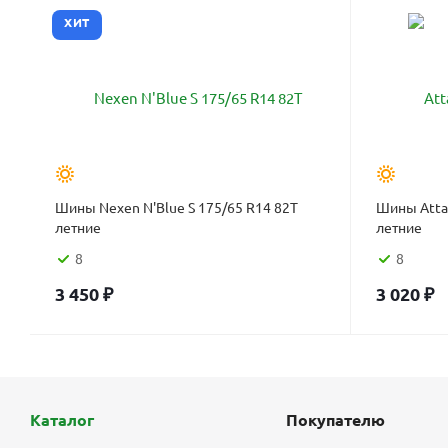
ХИТ
Шины Nexen N'Blue S 175/65 R14 82T
Шины Attar
летние
летние
8
8
3 450
₽
3 020
₽
Каталог
Покупателю