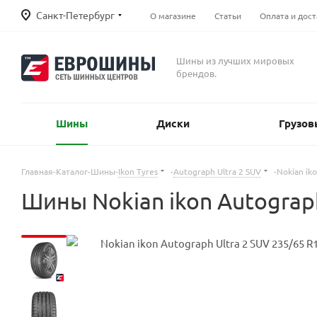
Санкт-Петербург
О магазине
Статьи
Оплата и дост
Шины из лучших мировых
брендов.
Шины
Диски
Грузов
Главная
-
Каталог
-
Шины
-
Ikon Tyres
-
Autograph Ultra 2 SUV
-
Nokian ik
Шины Nokian ikon Autograph