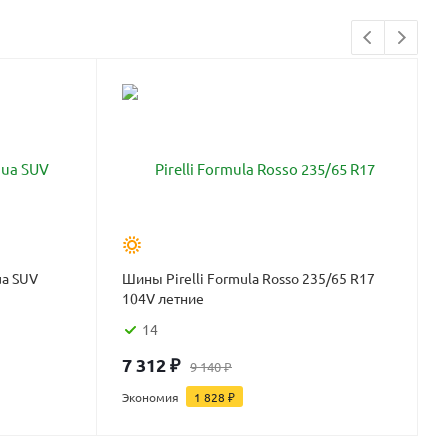
ua SUV
Шины Pirelli Formula Rosso 235/65 R17
104V летние
14
7 312
₽
9 140
₽
Экономия
1 828
₽