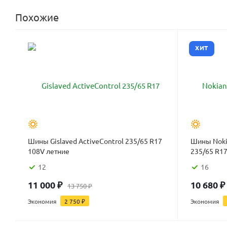
Похожие
ХИТ
Шины Gislaved ActiveControl 235/65 R17
Шины Nokia
108V летние
235/65 R17
12
16
11 000
₽
10 680
₽
13 750
₽
Экономия
2 750
₽
Экономия