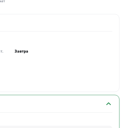
жет
т.
Завтра