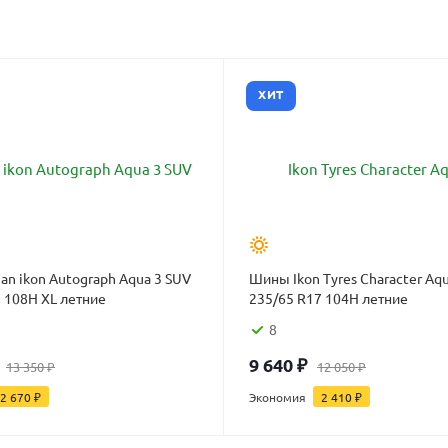
ХИТ
n ikon Autograph Aqua 3 SUV
Шины Ikon Tyres Character Aq
 108H XL летние
235/65 R17 104H летние
8
9 640
₽
13 350
₽
12 050
₽
2 670
₽
Экономия
2 410
₽