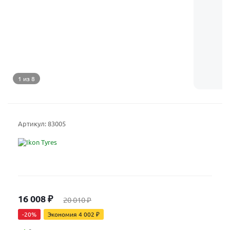
1 из 8
Артикул:
83005
16 008
₽
20 010
₽
-
20
%
Экономия
4 002
₽