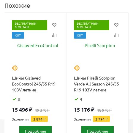
Похожие
БЕСПЛАТНЫЙ
БЕСПЛАТНЫЙ
МОНТАЖ
МОНТАЖ
ХИТ
ХИТ
Шины Gislaved
Шины Pirelli Scorpion
EcoControl 245/55 R19
Verde All Season 245/55
103V летние
R19 103V летние
8
4
15 496
₽
15 176
₽
19 370
₽
18 970
₽
Экономия
3 874
₽
Экономия
3 794
₽
Подробнее
Подробнее
Каталог