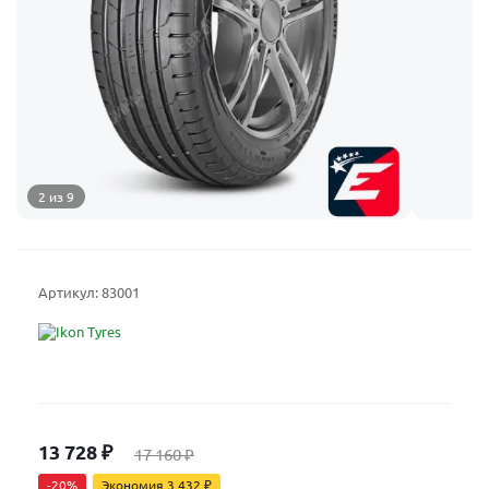
2 из 9
Артикул:
83001
13 728
₽
17 160
₽
-
20
%
Экономия
3 432
₽