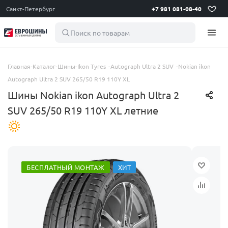
Санкт-Петербург
+7 981 081-08-40
Поиск по товарам
Главная
-
Каталог
-
Шины
-
Ikon Tyres
-
Autograph Ultra 2 SUV
-
Nokian ikon
Autograph Ultra 2 SUV 265/50 R19 110Y XL
Шины Nokian ikon Autograph Ultra 2
SUV 265/50 R19 110Y XL летние
БЕСПЛАТНЫЙ МОНТАЖ
ХИТ