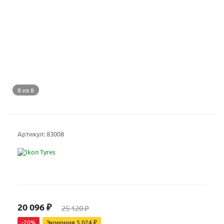
8 из 8
Артикул:
83008
20 096
₽
25 120
₽
-
20
%
Экономия
5 024
₽