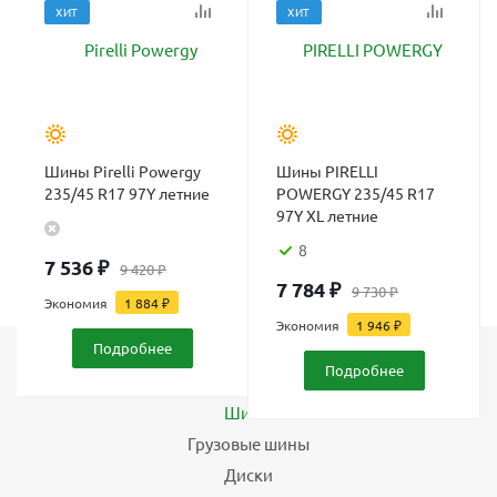
ХИТ
ХИТ
Шины Pirelli Powergy
Шины PIRELLI
235/45 R17 97Y летние
POWERGY 235/45 R17
97Y XL летние
8
7 536
₽
9 420
₽
7 784
₽
9 730
₽
Экономия
1 884
₽
Экономия
1 946
₽
Подробнее
Подробнее
Каталог
Шины
Грузовые шины
Диски