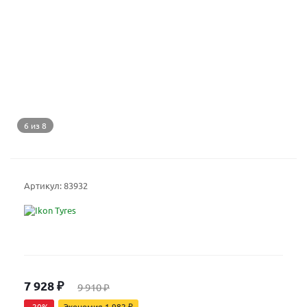
6 из 8
Артикул:
83932
7 928
₽
9 910
₽
-
20
%
Экономия
1 982
₽