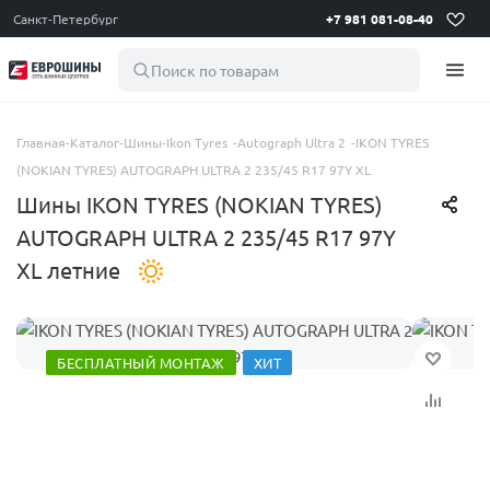
Санкт-Петербург
+7 981 081-08-40
Поиск по товарам
Главная
-
Каталог
-
Шины
-
Ikon Tyres
-
Autograph Ultra 2
-
IKON TYRES
(NOKIAN TYRES) AUTOGRAPH ULTRA 2 235/45 R17 97Y XL
Шины IKON TYRES (NOKIAN TYRES)
AUTOGRAPH ULTRA 2 235/45 R17 97Y
XL летние
БЕСПЛАТНЫЙ МОНТАЖ
ХИТ